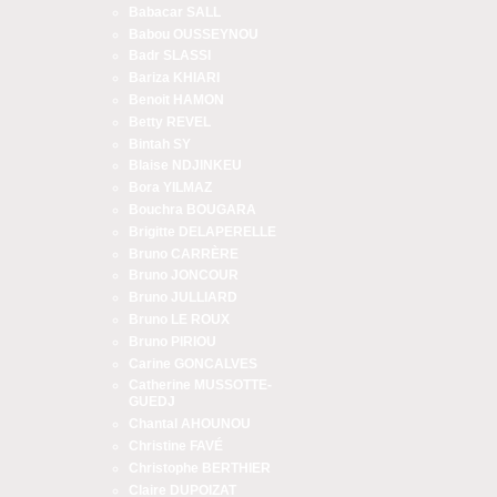
Babacar SALL
Babou OUSSEYNOU
Badr SLASSI
Bariza KHIARI
Benoit HAMON
Betty REVEL
Bintah SY
Blaise NDJINKEU
Bora YILMAZ
Bouchra BOUGARA
Brigitte DELAPERELLE
Bruno CARRÈRE
Bruno JONCOUR
Bruno JULLIARD
Bruno LE ROUX
Bruno PIRIOU
Carine GONCALVES
Catherine MUSSOTTE-
GUEDJ
Chantal AHOUNOU
Christine FAVÉ
Christophe BERTHIER
Claire DUPOIZAT