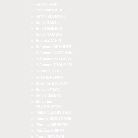
Sevgi IFRAH
Shaïstah RAJA
Siham ZERROUG
Sonia RABHI
Sori DEMBELE
Soulé N'GAIDE
Soumia ZAHIR
Stéphane BEAUDET
Stéphane GATIGNON
Stéphane RAFFALLI
Stéphane TROUSSEL
Sullivan JOUS
Susana RENON
Suzanne BOISNAY
Sylvain TAMA
Sylvie GIBERT
Sébastien
PIETRASANTA
Thibaut LE HINGRAT
Thierry GUINTRAND
Thomas MENEZES
Thérèse LOIRAT
Touria BENZARI