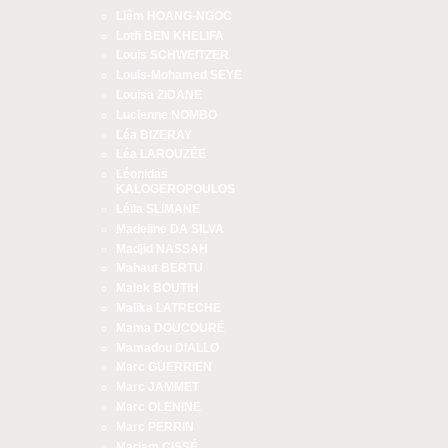
Liêm HOANG-NGOC
Lotfi BEN KHELIFA
Louis SCHWEITZER
Louis-Mohamed SEYE
Louisa ZIDANE
Lucienne NOMBO
Léa BIZERAY
Léa LAROUZÉE
Léonidas
KALOGEROPOULOS
Léïla SLIMANE
Madeline DA SILVA
Madjid NASSAH
Mahaut BERTU
Malek BOUTIH
Malika LATRECHE
Mama DOUCOURÉ
Mamadou DIALLO
Marc GUERRIEN
Marc JAMMET
Marc OLENINE
Marc PERRIN
Mariam CISSÉ