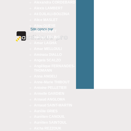
Alexandra CORDEBARD
Alexis LAMBERT
Ali DJILALI-BOUZINA
Alice MASLET
Aliou GUEYE
Site conçu par
Alix NICOLET
Aliénor EBLING
Amar LAGHA
Amar MELLOULI
Aminata DIALLO
Angela SCALZO
Angélique FERNANDES-
THOMANN
Anna ANGELI
Anne-Marie THIBOUT
Antoine PELLETIER
Armelle GARDIEN
Arnaud ANGLOMA
Arnaud SAINT-MARTIN
Aurélie GRIES
Aurélien CANOUIL
Aurélien SAINTOUL
Aïcha REZZOUK