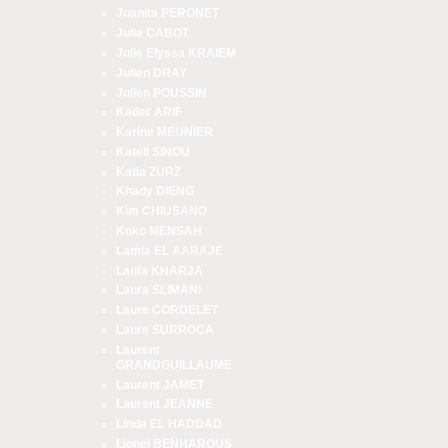
Juanita PERONET
Julie CABOT
Julie Elyssa KRAIEM
Julien DRAY
Julien POUSSIN
Kader ARIF
Karine MEUNIER
Katell SINOU
Katia ZURZ
Khady DIENG
Kim CHIUSANO
Koko MENSAH
Lamia EL AARAJE
Latifa KHARJA
Laura SLIMANI
Laure CORDELET
Laure SURROCA
Laurent
GRANDGUILLAUME
Laurent JAMET
Laurent JEANNE
Linda EL HADDAD
Lionel BENHAROUS