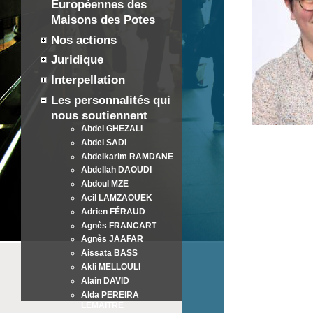
Européennes des
Maisons des Potes
Nos actions
Juridique
Interpellation
Les personnalités qui
nous soutiennent
Abdel GHEZALI
Abdel SADI
Abdelkarim RAMDANE
Abdellah DAOUDI
Abdoul MZE
Acil LAMZAOUEK
Adrien FÉRAUD
Agnès FRANCART
Agnès JAAFAR
Aissata BASS
Akli MELLOULI
Alain DAVID
Alda PEREIRA
LEMAITRE