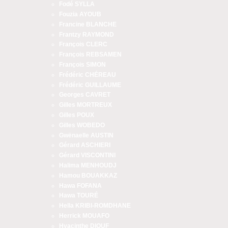
Fodé SYLLA
Fouzia AYOUB
Francine BLANCHE
Frantzy RAYMOND
François CLERC
François REBSAMEN
François SIMON
Frédéric CHÉREAU
Frédéric GUILLAUME
Georges CAVRET
Gilles MORTREUX
Gilles POUX
Gilles WOBEDO
Gwënaelle AUSTIN
Gérard ASCHIERI
Gérard VISCONTINI
Halima MENHOUDJ
Hamou BOUAKKAZ
Hawa FOFANA
Hawa TOURÉ
Hella KRIBI-ROMDHANE
Herrick MOUAFO
Hyacinthe DIOUF