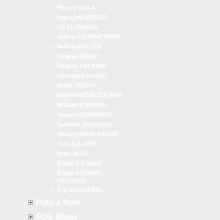
Tressy LADJI
Ugo LANTERNIER
Ulf CLERWALL
Valérie FOURNEYRON
Valérie HALLER
Virginie DOUET
Virginie VILLEMIN
Véronique DANET
Wally TIRERA
Wilfried NZUE EDZANG
William STEPHAN
Yamina BENGUIGUI
Yasmine BOUAGGA
Yougourthène KECHIT
Yves CALIPPE
Yves JEGO
Élodie DA SILVA
Élodie GÉROME-
DELGADO
Éric COQUEREL
Pote à Pote
SOS Stage