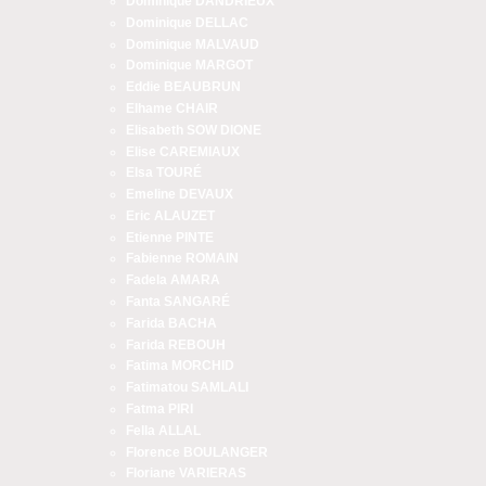
Dominique DANDRIEUX
Dominique DELLAC
Dominique MALVAUD
Dominique MARGOT
Eddie BEAUBRUN
Elhame CHAIR
Elisabeth SOW DIONE
Elise CAREMIAUX
Elsa TOURÉ
Emeline DEVAUX
Eric ALAUZET
Etienne PINTE
Fabienne ROMAIN
Fadela AMARA
Fanta SANGARÉ
Farida BACHA
Farida REBOUH
Fatima MORCHID
Fatimatou SAMLALI
Fatma PIRI
Fella ALLAL
Florence BOULANGER
Floriane VARIERAS