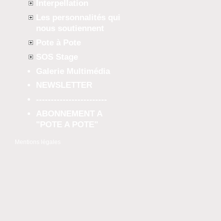
Interpellation
Les personnalités qui
nous soutiennent
Pote à Pote
SOS Stage
Galerie Multimédia
NEWSLETTER
------------------------
ABONNEMENT A
"POTE A POTE"
Mentions légales