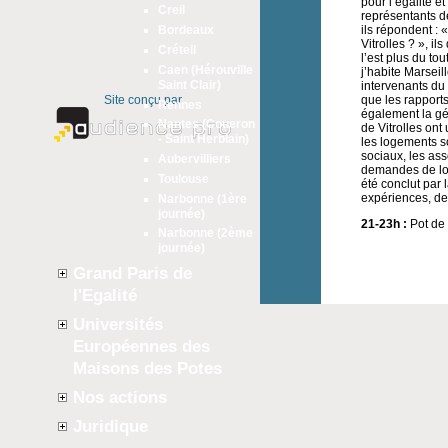
pour l’égalité e
Creil
représentants de
ils répondent : «
Bordeaux
Vitrolles ? », il
Créteil
l’est plus du to
Caen (Hérouville
j’habite Marseil
Saint Clair)
intervenants du
Site conçu par
que les rapports
Rennes
également la gén
Nantes (Coueron
de Vitrolles on
- Saint Herblain)
les logements s
sociaux, les asso
Aubervilliers
demandes de log
Toulouse
été conclut par 
expériences, de
Narbonne (1ère
journée)
21-23h :
Pot de 
Narbonne (2ème
journée)
Grand Paris de
l'Egalité
Universités
Européennes des
Maisons des Potes
Nos actions
Juridique