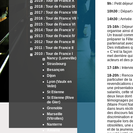
2019 : Tour de France X
9h :
Petit déjeun
2018 : Tour de France IX
10h30 :
Départ d
2017 : Tour de France VIII
2016 : Tour de France VII
14h30 :
Arrivée 
2015 : Tour de France VI
15-16h :
Déjeune
2014 : Tour de France V
organise ainsi d
Un travail comm
2013 : Tour de France IV
préparer la Fête
2012 : Tour de France III
partenariat avec
Des initiatives 
2011 : Tour de France II
« C’est la façon
2010 : Tour de France I
met derrière qui
Nancy (Luneville)
acteurs et des p
Strasbourg
17-18h :
Intervi
Besançon
18-20h :
Rencont
Dijon
particulier de l
Lyon (Vaulx en
revendications 
Velin)
une présentatio
St Etienne
salariés, cette 
deux lieux dont
St Etienne (Rive
témoignages poig
de Gier)
(Maire Front Nat
Grenoble
dans leurs réci
des discours fat
Marseille
discrimination e
(Vitrolles)
marquée lors de l
Nanterre
obsolètes, une 
et de la jeunes
Amiens